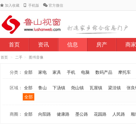
加入收藏
手机版
官方微信
首页
资讯
信息
房产
商
>
>
首页
二手
图书音像
分类：
全部
家电
家具
手机
电脑
数码产品
摩托车
区域：
全部
鲁山
下汤镇
尧山镇
瓦屋镇
梁洼镇
张良
全部
商圈：
全部
向阳路
健康路
墨公路
花园路
人民路
顺