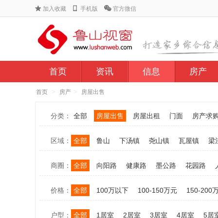
加入收藏
手机版
官方微信
首页
资讯
信息
房产
>
>
首页
房产
房屋出售
分类：
全部
房屋出售
房屋出租
门面
房产求
区域：
全部
鲁山
下汤镇
尧山镇
瓦屋镇
梁
商圈：
全部
向阳路
健康路
墨公路
花园路
价格：
全部
100万以下
100-150万元
150-200
户型：
全部
1居室
2居室
3居室
4居室
5居