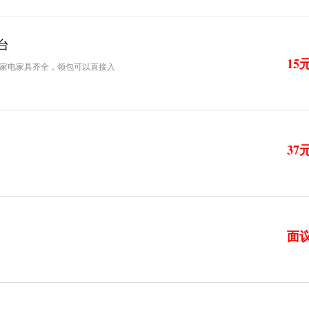
台
15
家电家具齐全，领包可以直接入
37
面