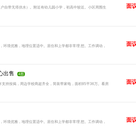
面
本户自带无塔供水）。附近有幼儿园小学，初高中较近。小区周围生
面
，环境优雅，地理位置适中。居住和上学都非常理:想。工作调动，
心出售
4图
面
年支持按揭，周边学校商超齐全，简装带家电，面积85平36万。看房
面
，环境优雅，地理位置适中。居住和上学都非常理:想。工作调动，