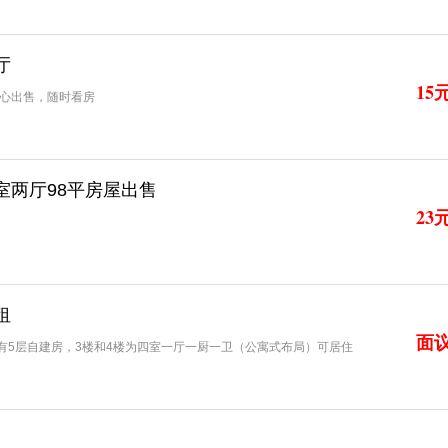
厅
15
心出售，随时看房
室两厅98平房屋出售
23
租
面
有5层自建房，3楼和4楼为四室一厅一厨一卫（公寓式布局）可居住
二幼、正安新世界、健康路小学