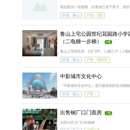
现在因为一些原因，出售自己名下房子。原价
区域：鲁山
户型：3室
鲁山上宅公园世纪花园路小学四
（二电梯一步梯）
6图
鲁山上宅学区房，137.9平，三梯三户（二
通透，售价68万，价格可谈，可全款可接手
区域：鲁山
户型：4室2厅
右）金盛美超市（200米左右）妇幼保健院（
中影城市文化中心
「中影城市文化中心」是打破传统的生活购物
发展。独特的建筑设计风格+文旅商业的完美
区域：鲁山
户型：
心，是引领鲁山商业潮流发展的风向标。真正
出售钢厂口门面房
1图
向阳小区大门口向南路