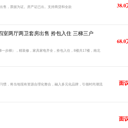
38.
出售，票据为证。房产证已出。支持商贷和全款
室两厅两卫套房出售 拎包入住 三梯三户
68.
电梯一步梯），精装修，家具家电齐全，拎包入住，8楼共17楼，南北
剩余分期，交通便利，周边配套齐全，有花园路小学（距离350米左
680米左右）人民医院（860米左右）联系电话
面
习惯，将当地现有资源合理化整合，融入多元化品牌，引领时尚潮流
融合，专业的商管团队（华强商业）保驾护航，打造一站式的购物中
意义上的购物中心，独特的建筑设计风格+商业与文旅的完美融
面