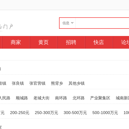
信息
商家
黄页
招聘
快店
论
购
洼镇
张良镇
张官营镇
熊背乡
其他乡镇
人民路
顺城路
老城大街
南环路
北环路
产业聚集区
城南新
万元
200-250元
250-300万元
300-500万元
500-1000万元
1
室