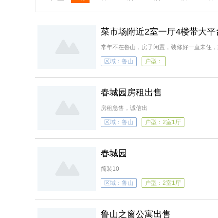
菜市场附近2室一厅4楼带大平
常年不在鲁山，房子闲置，装修好一直未住，
区域：鲁山
户型：
春城园房租出售
房租急售，诚信出
区域：鲁山
户型：2室1厅
春城园
简装10
区域：鲁山
户型：2室1厅
鲁山之窗公寓出售