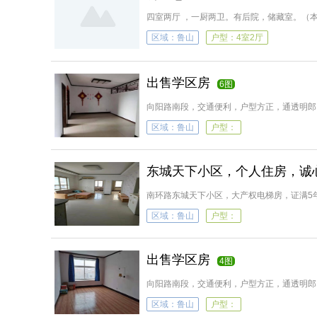
四室两厅 ，一厨两卫。有后院，储藏室。（
活条件便利齐全
区域：鲁山
户型：4室2厅
出售学区房
6图
向阳路南段，交通便利，户型方正，通透明郎
诚意出售。水电齐全，有储藏室
区域：鲁山
户型：
东城天下小区，个人住房，诚
南环路东城天下小区，大产权电梯房，证满5
电话18239793000
区域：鲁山
户型：
出售学区房
4图
向阳路南段，交通便利，户型方正，通透明郎
诚意出售。水电齐全，有储藏室
区域：鲁山
户型：