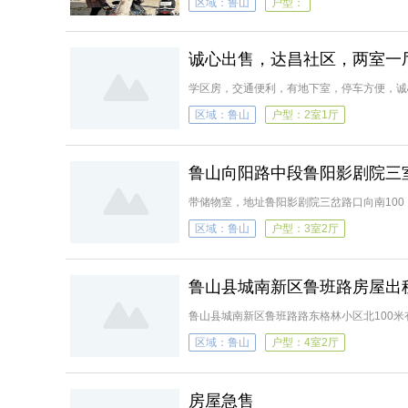
区域：鲁山
户型：
诚心出售，达昌社区，两室一
学区房，交通便利，有地下室，停车方便，诚
区域：鲁山
户型：2室1厅
鲁山向阳路中段鲁阳影剧院三
带储物室，地址鲁阳影剧院三岔路口向南100
区域：鲁山
户型：3室2厅
鲁山县城南新区鲁班路房屋出
鲁山县城南新区鲁班路路东格林小区北100米
可办公，五楼为单间出租。临近德秀街、鲁山
区域：鲁山
户型：4室2厅
房屋急售